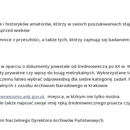
i historyków amatorów, którzy w swoich poszukiwaniach sta
sprzed wieków
mnice z przeszłości, a także tych, którzy zajmują się badaniem
 w oparciu o dokumenty powstałe od średniowiecza po XX w. 
isty prywatne czy wpisy do ksiąg metrykalnych. Wykorzystane t
 czemu łatwo wybrać odpowiednią dla siebie kategorię zadań. 
iwalnych z zasobu Archiwum Narodowego w Krakowie.
awnepismo.ank.gov.pl,
miejsca, w którym nie tylko można
e także napisać swoje imię ręką średniowiecznego pisarza cz
wym Naczelnego Dyrektora Archiwów Państwowych.