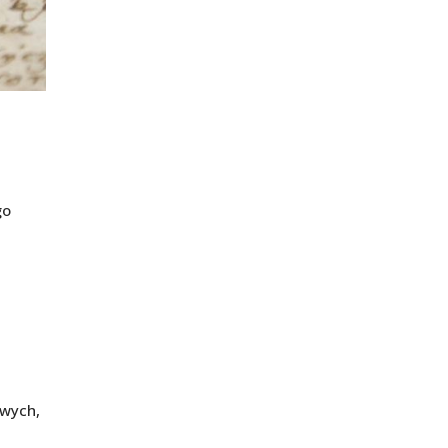
go
owych,