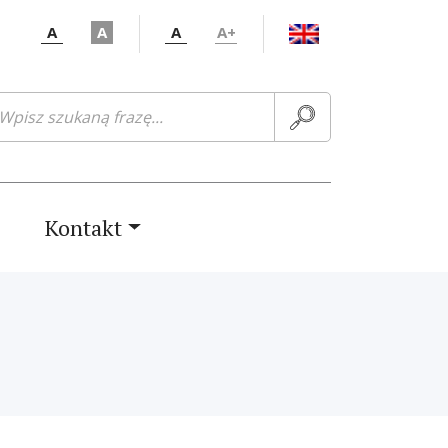
A
A
A
A+
ukaj:
Kontakt