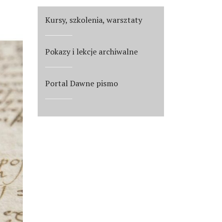
Kursy, szkolenia, warsztaty
Pokazy i lekcje archiwalne
Portal Dawne pismo