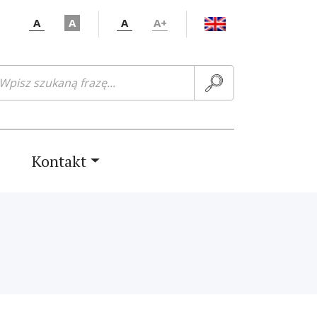
A
A
A
A+
ukaj:
Kontakt