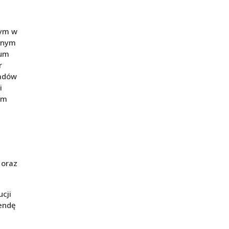
wym w
alnym
wum
r
wadów
i
ym
 oraz
cji
mendę