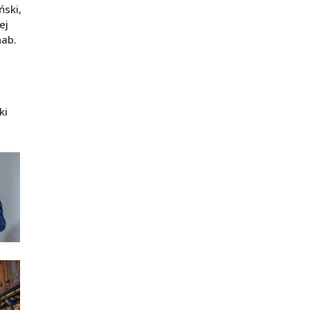
ński,
ej
hab.
ki