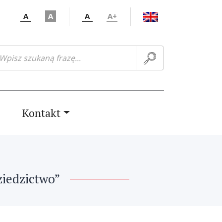
A
A
A
A+
ukaj:
Kontakt
ziedzictwo”