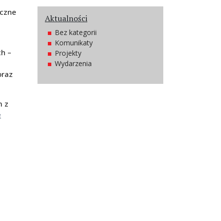
eczne
Aktualności
Bez kategorii
Komunikaty
h –
Projekty
Wydarzenia
oraz
m z
e