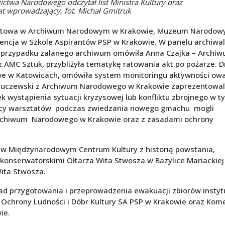
zictwa Narodowego odczytał list Ministra Kultury oraz
rat wprowadzający, fot. Michał Gmitruk
sztatowa w Archiwum Narodowym w Krakowie, Muzeum Narodo
ferencja w Szkole Aspirantów PSP w Krakowie. W panelu archiw
w przypadku zalanego archiwum omówiła Anna Czajka – Archi
 AMC Sztuk, przybliżyła tematykę ratowania akt po pożarze. D
e w Katowicach, omówiła system monitoringu aktywności o
 Kluczewski z Archiwum Narodowego w Krakowie zaprezentowal
wystąpienia sytuacji kryzysowej lub konfliktu zbrojnego w t
nicy warsztatów podczas zwiedzania nowego gmachu mogli
rchiwum Narodowego w Krakowie oraz z zasadami ochrony
 w Międzynarodowym Centrum Kultury z historią powstania,
onserwatorskimi Ołtarza Wita Stwosza w Bazylice Mariackiej
Wita Stwosza.
sad przygotowania i przeprowadzenia ewakuacji zbiorów instytu
a Ochrony Ludności i Dóbr Kultury SA PSP w Krakowie oraz Ko
ie.