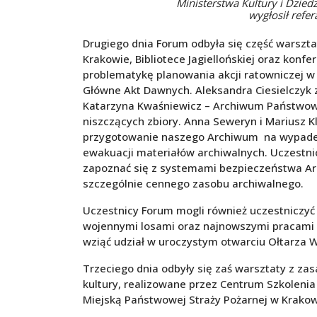
Ministerstwa Kultury i Dzied
wygłosił refe
Drugiego dnia Forum odbyła się część war
Krakowie, Bibliotece Jagiellońskiej oraz kon
problematykę planowania akcji ratowniczej 
Główne Akt Dawnych. Aleksandra Ciesielczyk z
Katarzyna Kwaśniewicz – Archiwum Państwow
niszczących zbiory. Anna Seweryn i Mariusz
przygotowanie naszego Archiwum na wypadek 
ewakuacji materiałów archiwalnych. Uczest
zapoznać się z systemami bezpieczeństwa A
szczególnie cennego zasobu archiwalnego.
Uczestnicy Forum mogli również uczestniczyć
wojennymi losami oraz najnowszymi pracami k
wziąć udział w uroczystym otwarciu Ołtarza 
Trzeciego dnia odbyły się zaś warsztaty z za
kultury, realizowane przez Centrum Szkoleni
Miejską Państwowej Straży Pożarnej w Krakow