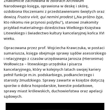
Znakomicie zachowana w zbiorach Archiwum
Narodowego księga, oprawiona w deskę i skórę,
ozdobiona tłoczeniami z przedstawieniami świętych oraz
dewizą
Frustra vivit, qui nemini prodest
(„Na próżno żyje,
kto nikomu nie przynosi pożytku”), stanowi znakomity
przykład materialnego dziedzictwa Wielkiego Księstwa
Litewskiego i świadectwo kultury kancelaryjnej końca XVI
wieku.
Opracowana przez prof. Wojciecha Krawczuka, w postaci
sumariusza, księga obejmuje sprawy sądów asesorskiego
i relacyjnego z czasów urzędowania Jarosza (Hieronima)
Wołłowicza – litewskiego urzędnika i pisarza
kancelaryjnego, który w kolejnych latach swojej kariery
pełnił funkcje m.in. podskarbiego, podkanclerzego i
starosty żmudzkiego. Sprawy zawarte w księdze dotyczą
sporów o dobra hospodarskie, kwestie podatkowe,
sprawy miast królewskich, duchowieństwa oraz apelacji
sądowych.