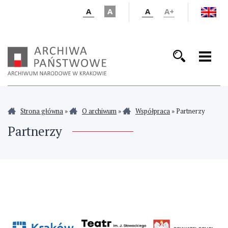
A
A
A
A+
Strona główna
»
O archiwum
»
Współpraca
»
Partnerzy
Partnerzy