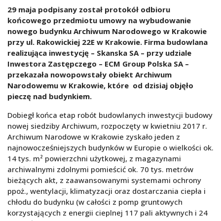
29 maja podpisany został protokół odbioru
końcowego przedmiotu umowy na wybudowanie
nowego budynku Archiwum Narodowego w Krakowie
przy ul. Rakowickiej 22E w Krakowie. Firma budowlana
realizująca inwestycję – Skanska SA – przy udziale
Inwestora Zastępczego – ECM Group Polska SA –
przekazała nowopowstały obiekt Archiwum
Narodowemu w Krakowie, które od dzisiaj objęło
pieczę nad budynkiem.
Dobiegł końca etap robót budowlanych inwestycji budowy
nowej siedziby Archiwum, rozpoczęty w kwietniu 2017 r.
Archiwum Narodowe w Krakowie zyskało jeden z
najnowocześniejszych budynków w Europie o wielkości ok.
14 tys. m² powierzchni użytkowej, z magazynami
archiwalnymi zdolnymi pomieścić ok. 70 tys. metrów
bieżących akt, z zaawansowanymi systemami ochrony
ppoż., wentylacji, klimatyzacji oraz dostarczania ciepła i
chłodu do budynku (w całości z pomp gruntowych
korzystających z energii cieplnej 117 pali aktywnych i 24