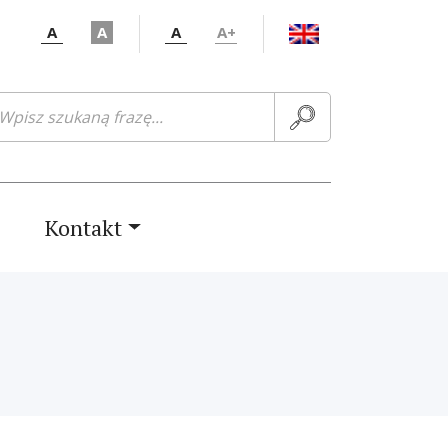
A
A
A
A+
ukaj:
Kontakt