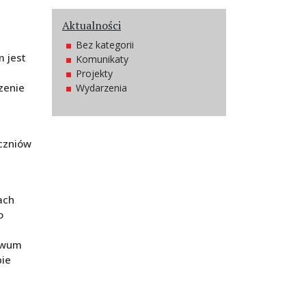
Aktualności
Bez kategorii
m jest
Komunikaty
Projekty
szenie
Wydarzenia
czniów
ach
o
hiwum
bie