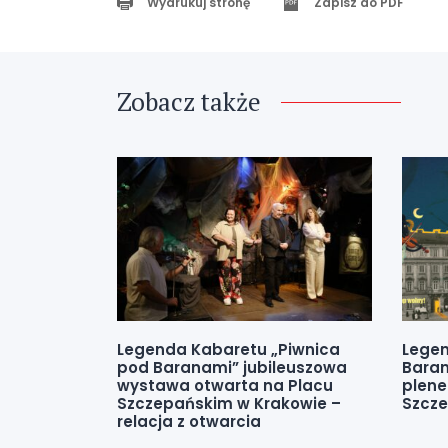
Wydrukuj stronę
Zapisz do PDF
Zobacz także
Legenda Kabaretu „Piwnica
Legen
pod Baranami” jubileuszowa
Baran
wystawa otwarta na Placu
plene
Szczepańskim w Krakowie –
Szcze
relacja z otwarcia