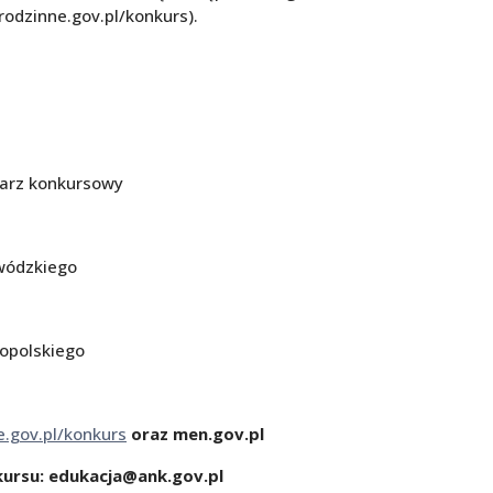
odzinne.gov.pl/konkurs).
larz konkursowy
wódzkiego
opolskiego
e.gov.pl/konkurs
oraz
men.gov.pl
ursu: edukacja@ank.gov.pl