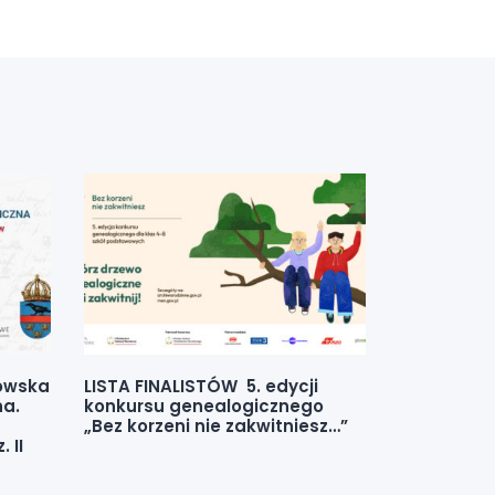
kowska
LISTA FINALISTÓW 5. edycji
na.
konkursu genealogicznego
„Bez korzeni nie zakwitniesz…”
 II