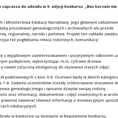
aprasza do udziału w 5. edycji konkursu „Bez korzeni nie
h i Ministerstwa Edukacji Narodowej. Jego głównym założenie
atyką poszukiwań genealogicznych i archiwalnych ale przede
lnej, regionalnej, narodu i państwa. Projekt ten zakłada zwięk
zyja też pogłębianiu relacji rodzinnych, komunikacji
 się z wyjątkowym zainteresowaniem i pozytywnym odbiorem u
yjnym podejściem, wykorzystując m.in. cyfrowe drzewa
a nawet sztuczną inteligencję do ożywiania starych zdjęć.
ół podstawowych z klas 4-8. Oceniani będą w dwóch kategori
as 7-8. Zadania uczestników zostały zróżnicowane stosownie d
zewa genealogicznego i opisanie dziejów swojej rodziny
kimi oraz informacji, dokumentów i zdjęć znalezionych w arc
 powinna zawierać również informację o innowacyjnym sposo
ciach edukacyjnych.
działu w konkursie są dostępne w Regulaminie konkursu,