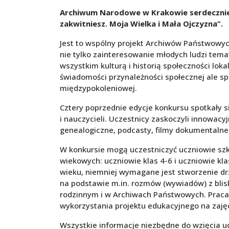
Archiwum Narodowe w Krakowie serdecznie z
zakwitniesz. Moja Wielka i Mała Ojczyzna”.
Jest to wspólny projekt Archiwów Państwowyc
nie tylko zainteresowanie młodych ludzi tem
wszystkim kulturą i historią społeczności loka
świadomości przynależności społecznej ale spr
międzypokoleniowej.
Cztery poprzednie edycje konkursu spotkały
i nauczycieli. Uczestnicy zaskoczyli innowac
genealogiczne, podcasty, filmy dokumentalne 
W konkursie mogą uczestniczyć uczniowie szk
wiekowych: uczniowie klas 4-6 i uczniowie kl
wieku, niemniej wymagane jest stworzenie dr
na podstawie m.in. rozmów (wywiadów) z blis
rodzinnym i w Archiwach Państwowych. Praca
wykorzystania projektu edukacyjnego na zaję
Wszystkie informacje niezbędne do wzięcia u