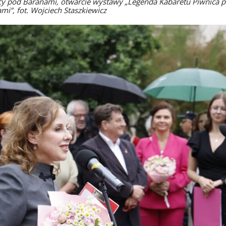
y pod Baranami, otwarcie wystawy „Legenda Kabaretu Piwnica 
mi”, fot. Wojciech Staszkiewicz