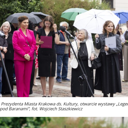
Prezydenta Miasta Krakowa ds. Kultury, otwarcie wystawy „Lege
pod Baranami”, fot. Wojciech Staszkiewicz