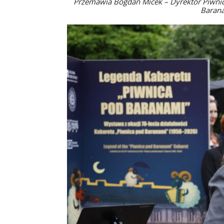
Przemawia Bogdan Micek – Dyrektor Piwnic
Barana