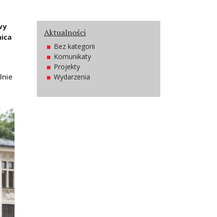
wy
Aktualności
nica
Bez kategorii
Komunikaty
Projekty
lnie
Wydarzenia