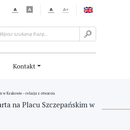
A
A
A
A+
ukaj:
Kontakt
 w Krakowie – relacja z otwarcia
arta na Placu Szczepańskim w