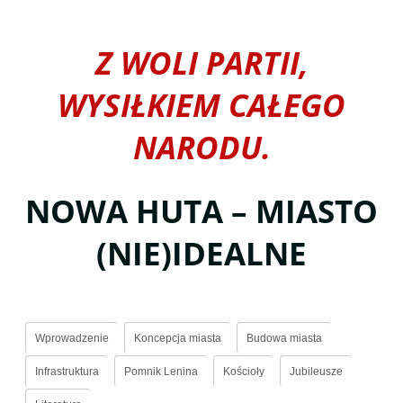
Z WOLI PARTII,
WYSIŁKIEM CAŁEGO
NARODU.
NOWA HUTA – MIASTO
(NIE)IDEALNE
Wprowadzenie
Koncepcja miasta
Budowa miasta
Infrastruktura
Pomnik Lenina
Kościoły
Jubileusze